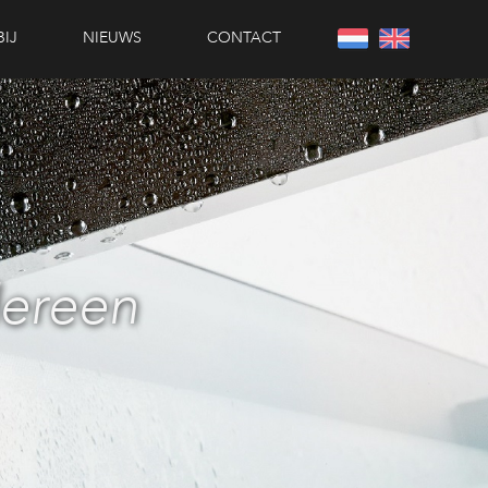
IJ
NIEUWS
CONTACT
nl
en
dereen