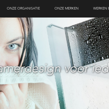
ONZE ORGANISATIE
ONZE MERKEN
WERKEN B
merdesign voor ie