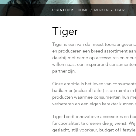
U BENT HIER:
HOME
/
MERKEN
/
TIGER
Tiger
Tiger is een van de meest toonaangevend
en produceren een breed assortiment aan
daarbij met name op accessoires en meube
willen naast een inspirerend consumenten
partner zijn.
Onze ambitie is het leven van consument
badkamer (inclusief toilet) is de ruimte in
producten waarmee consumenten hun meest
verbeteren en een eigen karakter kunnen 
Tiger biedt innovatieve accessoires en 
functionaliteit te creëren die jij wenst.
geslacht, stijl voorkeur, budget of lifestyle